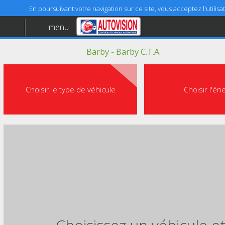
En poursuivant votre navigation sur ce site, vous acceptez l'utili
menu
Accueil
Barby - Barby C.T.A.
Aide
Mentions légales
Choisir le type de véhicule
Choisir l'én