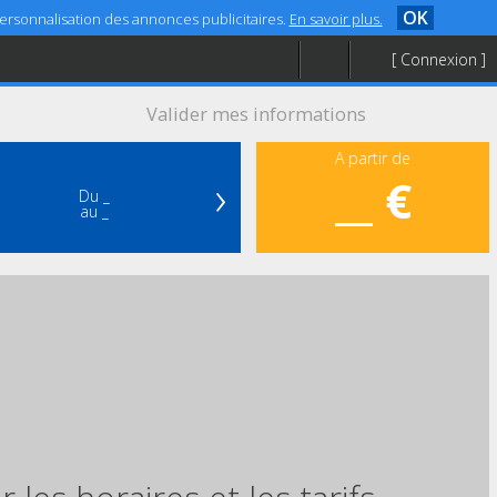
OK
 personnalisation des annonces publicitaires.
En savoir plus.
[ Connexion ]
Valider mes informations
A partir de
›
__ €
Du _
au _