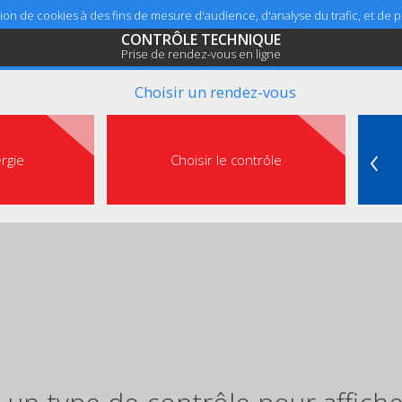
sation de cookies à des fins de mesure d'audience, d'analyse du trafic, et de
CONTRÔLE TECHNIQUE
Prise de rendez-vous en ligne
Choisir un rendez-vous
‹
ergie
Choisir le contrôle