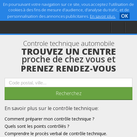
En poursuivant votre navigation sur ce site, vous acceptez l'utilisation de
cookies à des fins de mesure d'audience, d'analyse du trafic, et de
OK
personnalisation des annonces publicitaires.
En savoir plus.
Accueil
Aide
Controle technique automobile
Mentions légales
TROUVEZ UN CENTRE
proche de chez vous et
PRENEZ RENDEZ-VOUS
En savoir plus sur le contrôle technique:
Comment préparer mon contrôle technique ?
Quels sont les points contrôlés ?
Comprendre le procès verbal de contrôle technique.