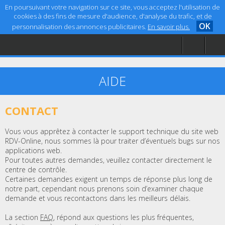
En poursuivant votre navigation sur ce site, vous acceptez l'utilisation de
cookies à des fins de mesure d'audience, d'analyse du trafic, et de
OK
personnalisation des annonces publicitaires.
En savoir plus.
Accueil
Aide
Mentions légales
AIDE
CONTACT
Vous vous apprêtez à contacter le support technique du site web
RDV-Online, nous sommes là pour traiter d’éventuels bugs sur nos
applications web.
Pour toutes autres demandes, veuillez contacter directement le
centre de contrôle.
Certaines demandes exigent un temps de réponse plus long de
notre part, cependant nous prenons soin d’examiner chaque
demande et vous recontactons dans les meilleurs délais.
La section
FAQ
, répond aux questions les plus fréquentes,