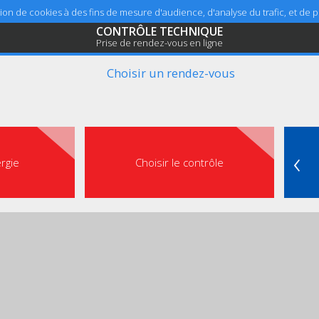
sation de cookies à des fins de mesure d'audience, d'analyse du trafic, et de
CONTRÔLE TECHNIQUE
Prise de rendez-vous en ligne
Choisir un rendez-vous
‹
ergie
Choisir le contrôle