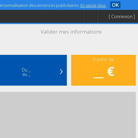
OK
 personnalisation des annonces publicitaires.
En savoir plus.
[ Connexion ]
Valider mes informations
A partir de
›
__ €
Du _
au _