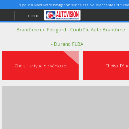
En poursuivant votre navigation sur ce site, vous acceptez l'utili
menu
Accueil
Brantôme en Périgord - Contrôle Auto Brantôme
Aide
Mentions légales
- Durand FLBA
Choisir le type de véhicule
Choisir l'én