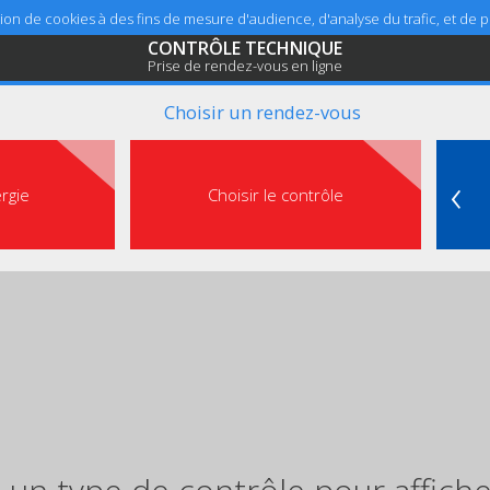
sation de cookies à des fins de mesure d'audience, d'analyse du trafic, et de
CONTRÔLE TECHNIQUE
Prise de rendez-vous en ligne
Choisir un rendez-vous
‹
ergie
Choisir le contrôle