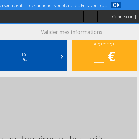
OK
 personnalisation des annonces publicitaires.
En savoir plus.
[ Connexion ]
Valider mes informations
A partir de
›
__ €
Du _
au _