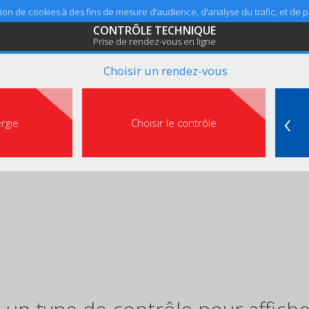
sation de cookies à des fins de mesure d'audience, d'analyse du trafic, et de
CONTRÔLE TECHNIQUE
Prise de rendez-vous en ligne
Choisir un rendez-vous
‹
ergie
Choisir le contrôle