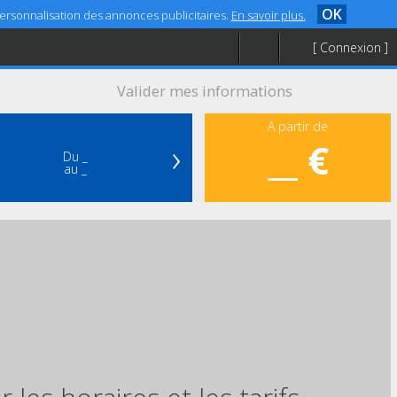
OK
 personnalisation des annonces publicitaires.
En savoir plus.
[ Connexion ]
Valider mes informations
A partir de
›
__ €
Du _
au _