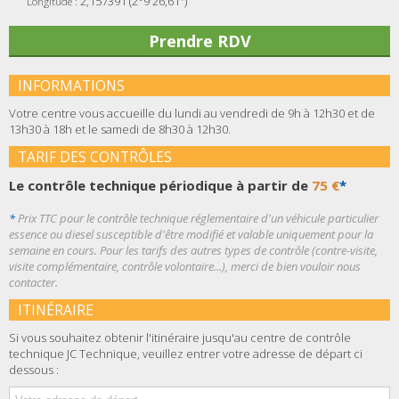
2,157391 (2°9'26,61")
Longitude :
Prendre RDV
INFORMATIONS
Votre centre vous accueille du lundi au vendredi de 9h à 12h30 et de
13h30 à 18h et le samedi de 8h30 à 12h30.
TARIF DES CONTRÔLES
Le contrôle technique périodique à partir de
75 €
*
*
Prix TTC pour le contrôle technique réglementaire d'un véhicule particulier
essence ou diesel susceptible d'être modifié et valable uniquement pour la
semaine en cours. Pour les tarifs des autres types de contrôle (contre-visite,
visite complémentaire, contrôle volontaire...), merci de bien vouloir nous
contacter.
ITINÉRAIRE
Si vous souhaitez obtenir l'itinéraire jusqu'au centre de contrôle
technique JC Technique, veuillez entrer votre adresse de départ ci
dessous :