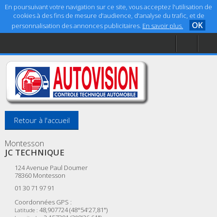
En poursuivant votre navigation sur ce site, vous acceptez l'utilisation de
cookies à des fins de mesure d'audience, d'analyse du trafic, et de
OK
personnalisation des annonces publicitaires.
En savoir plus.
Accueil
Aide
Mentions légales
Retour à l'accueil
Montesson
JC TECHNIQUE
124 Avenue Paul Doumer
78360
Montesson
01 30 71 97 91
Coordonnées GPS :
48,907724 (48°54'27,81")
Latitude :