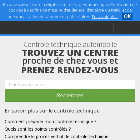
En poursuivant votre navigation sur ce site, vous acceptez l'utilisation de
cookies à des fins de mesure d'audience, d'analyse du trafic, et de
OK
personnalisation des annonces publicitaires.
En savoir plus.
Accueil
Aide
Controle technique automobile
Mentions légales
TROUVEZ UN CENTRE
proche de chez vous et
PRENEZ RENDEZ-VOUS
En savoir plus sur le contrôle technique:
Comment préparer mon contrôle technique ?
Quels sont les points contrôlés ?
Comprendre le procès verbal de contrôle technique.