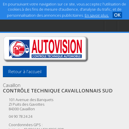
En poursuivant votre navigation sur ce site, vous acceptez l'utilisation de
cookies à des fins de mesure d'audience, d'analyse du trafic, et de
OK
personnalisation des annonces publicitaires.
En savoir plus.
Accueil
Aide
Mentions légales
Retour à l'accueil
Cavaillon
CONTRÔLE TECHNIQUE CAVAILLONNAIS SUD
101 Avenue des Banquets
ZI Puits des Gavottes
84300
Cavaillon
04 90 78 24 24
Coordonnées GPS :