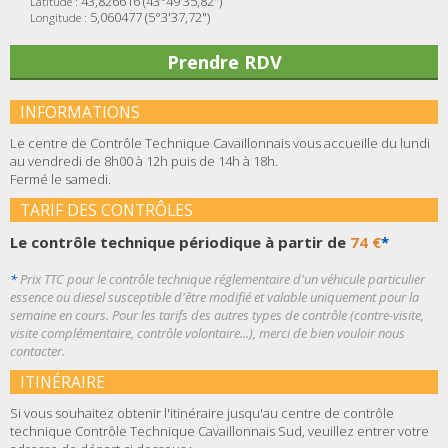
43,826616 (43°49'35,82")
Latitude :
5,060477 (5°3'37,72")
Longitude :
Prendre RDV
INFORMATIONS
Le centre de Contrôle Technique Cavaillonnais vous accueille du lundi
au vendredi de 8h00 à 12h puis de 14h à 18h.
Fermé le samedi.
TARIF DES CONTRÔLES
Le contrôle technique périodique à partir de
74 €
*
*
Prix TTC pour le contrôle technique réglementaire d'un véhicule particulier
essence ou diesel susceptible d'être modifié et valable uniquement pour la
semaine en cours. Pour les tarifs des autres types de contrôle (contre-visite,
visite complémentaire, contrôle volontaire...), merci de bien vouloir nous
contacter.
ITINÉRAIRE
Si vous souhaitez obtenir l'itinéraire jusqu'au centre de contrôle
technique Contrôle Technique Cavaillonnais Sud, veuillez entrer votre