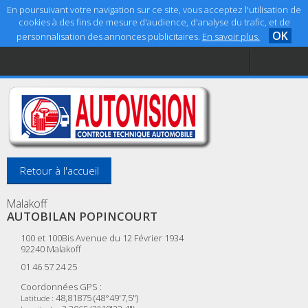
En poursuivant votre navigation sur ce site, vous acceptez l'utilisation de
cookies à des fins de mesure d'audience, d'analyse du trafic, et de
OK
personnalisation des annonces publicitaires.
En savoir plus.
Accueil
Aide
Mentions légales
Retour à l'accueil
Malakoff
AUTOBILAN POPINCOURT
100 et 100Bis Avenue du 12 Février 1934
92240
Malakoff
01 46 57 24 25
Coordonnées GPS :
48,81875 (48°49'7,5")
Latitude :