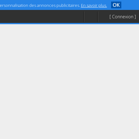
OK
 personnalisation des annonces publicitaires.
En savoir plus.
[ Connexion ]