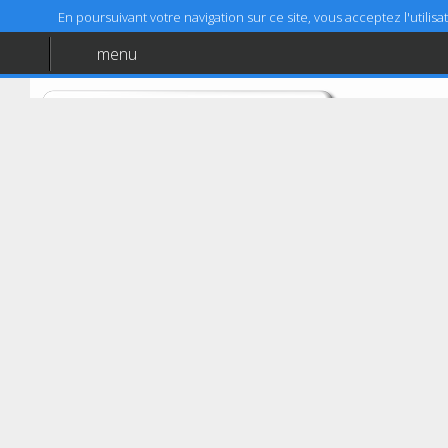
En poursuivant votre navigation sur ce site, vous acceptez l'utili
menu
Accueil
Aide
Mentions légales
Retour à l'accueil
Deuil-la-Barre
ABC DEUIL-LA-BARRE
59 bis Rue Charles de Gaulle
95170
Deuil-la-Barre
01 39 34 70 00
Coordonnées GPS :
48,975527 (48°58'31,9")
Latitude :
2,331174 (2°19'52,23")
Longitude :