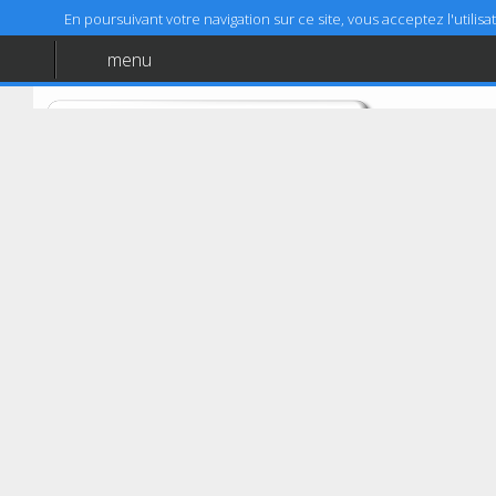
En poursuivant votre navigation sur ce site, vous acceptez l'utili
menu
Accueil
Aide
Mentions légales
Retour à l'accueil
Le Robert
AUTOVISION LE ROBERT
Quartier Augrain
97231
Le Robert
05 96 38 17 68
Coordonnées GPS :
14,668001 (14°40'4,8")
Latitude :
-60,963291 (-60°57'47,85")
Longitude :