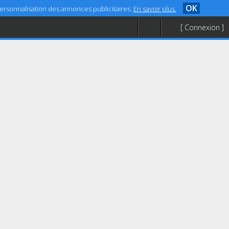
OK
 personnalisation des annonces publicitaires.
En savoir plus.
[ Connexion ]