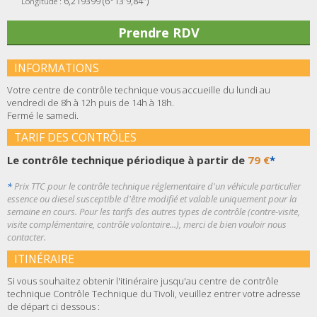
6,219399 (6°13'9,84")
Longitude :
Prendre RDV
INFORMATIONS
Votre centre de contrôle technique vous accueille du lundi au
vendredi de 8h à 12h puis de 14h à 18h.
Fermé le samedi.
TARIF DES CONTRÔLES
Le contrôle technique périodique à partir de
79 €
*
*
Prix TTC pour le contrôle technique réglementaire d'un véhicule particulier
essence ou diesel susceptible d'être modifié et valable uniquement pour la
semaine en cours. Pour les tarifs des autres types de contrôle (contre-visite,
visite complémentaire, contrôle volontaire...), merci de bien vouloir nous
contacter.
ITINÉRAIRE
Si vous souhaitez obtenir l'itinéraire jusqu'au centre de contrôle
technique Contrôle Technique du Tivoli, veuillez entrer votre adresse
de départ ci dessous :