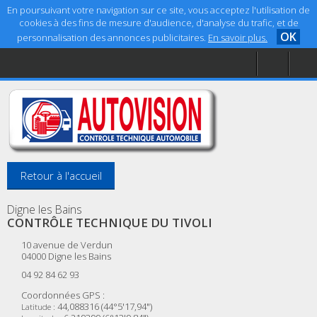
En poursuivant votre navigation sur ce site, vous acceptez l'utilisation de
cookies à des fins de mesure d'audience, d'analyse du trafic, et de
OK
personnalisation des annonces publicitaires.
En savoir plus.
Accueil
Aide
Mentions légales
Retour à l'accueil
Digne les Bains
CONTRÔLE TECHNIQUE DU TIVOLI
10 avenue de Verdun
04000
Digne les Bains
04 92 84 62 93
Coordonnées GPS :
44,088316 (44°5'17,94")
Latitude :