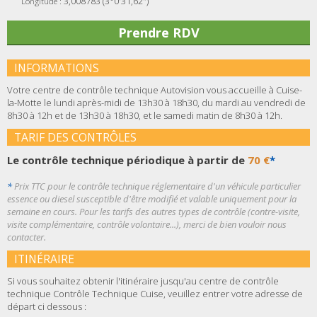
3,008783 (3°0'31,62")
Longitude :
Prendre RDV
INFORMATIONS
Votre centre de contrôle technique Autovision vous accueille à Cuise-
la-Motte le lundi après-midi de 13h30 à 18h30, du mardi au vendredi de
8h30 à 12h et de 13h30 à 18h30, et le samedi matin de 8h30 à 12h.
TARIF DES CONTRÔLES
Le contrôle technique périodique à partir de
70 €
*
*
Prix TTC pour le contrôle technique réglementaire d'un véhicule particulier
essence ou diesel susceptible d'être modifié et valable uniquement pour la
semaine en cours. Pour les tarifs des autres types de contrôle (contre-visite,
visite complémentaire, contrôle volontaire...), merci de bien vouloir nous
contacter.
ITINÉRAIRE
Si vous souhaitez obtenir l'itinéraire jusqu'au centre de contrôle
technique Contrôle Technique Cuise, veuillez entrer votre adresse de
départ ci dessous :