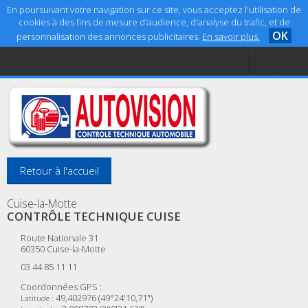
En poursuivant votre navigation sur ce site, vous acceptez l'utilisation de
cookies à des fins de mesure d'audience, d'analyse du trafic, et de
OK
personnalisation des annonces publicitaires.
En savoir plus.
Accueil
Aide
Mentions légales
Retour à l'accueil
Cuise-la-Motte
CONTRÔLE TECHNIQUE CUISE
Route Nationale 31
60350
Cuise-la-Motte
03 44 85 11 11
Coordonnées GPS :
49,402976 (49°24'10,71")
Latitude :