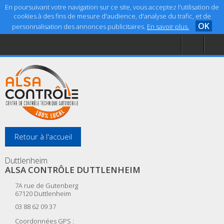
En poursuivant votre navigation sur ce site, vous acceptez l'utilisation de
cookies à des fins de mesure d'audience, d'analyse du trafic, et de
OK
personnalisation des annonces publicitaires.
En savoir plus.
Accueil
Aide
Mentions légales
Retour à l'accueil
Duttlenheim
ALSA CONTRÔLE DUTTLENHEIM
7A rue de Gutenberg
67120
Duttlenheim
03 88 62 09 37
Coordonnées GPS :