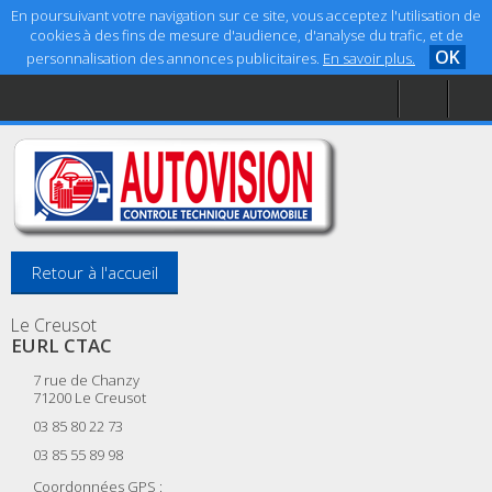
En poursuivant votre navigation sur ce site, vous acceptez l'utilisation de
cookies à des fins de mesure d'audience, d'analyse du trafic, et de
OK
personnalisation des annonces publicitaires.
En savoir plus.
Accueil
Aide
Mentions légales
Retour à l'accueil
Le Creusot
EURL CTAC
7 rue de Chanzy
71200
Le Creusot
03 85 80 22 73
03 85 55 89 98
Coordonnées GPS :