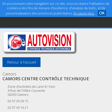
En poursuivant votre navigation sur ce site, vous acceptez l'utilisation de
cookies à des fins de mesure d'audience, d'analyse du trafic, et de
OK
personnalisation des annonces publicitaires.
En savoir plus.
Accueil
Aide
Mentions légales
Retour à l'accueil
Camors
CAMORS CENTRE CONTRÔLE TECHNIQUE
Zone d'activités de Lann Er Vein
4 Rue de l'Allée Couverte
56330
Camors
02 97 39 28 75
02 97 39 14 21