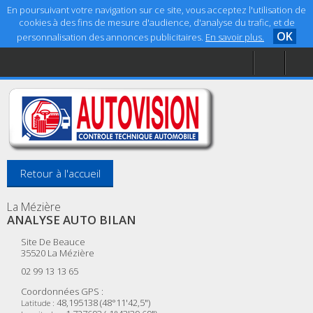
En poursuivant votre navigation sur ce site, vous acceptez l'utilisation de
cookies à des fins de mesure d'audience, d'analyse du trafic, et de
OK
personnalisation des annonces publicitaires.
En savoir plus.
Accueil
Aide
Mentions légales
Retour à l'accueil
La Mézière
ANALYSE AUTO BILAN
Site De Beauce
35520
La Mézière
02 99 13 13 65
Coordonnées GPS :
48,195138 (48°11'42,5")
Latitude :