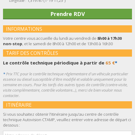
1,319787 (1°19'11,23")
Longitude :
Prendre RDV
INFORMATIONS
Votre centre vous accueille du lundi au vendredi de
8h00 à 17h30
non-stop
, et le samedi de
8h00 à 12h00 et de 13h00 à 16h30
TARIF DES CONTRÔLES
Le contrôle technique périodique à partir de
65 €
*
*
Prix TTC pour le contrôle technique réglementaire d'un véhicule particulier
essence ou diesel susceptible d'être modifié et valable uniquement pour la
semaine en cours. Pour les tarifs des autres types de contrôle (contre-visite,
visite complémentaire, contrôle volontaire...), merci de bien vouloir nous
contacter.
ITINÉRAIRE
Si vous souhaitez obtenir l'itinéraire jusqu'au centre de contrôle
technique Autovision CTAMP, veuillez entrer votre adresse de départ ci
dessous :