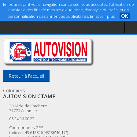
En poursuivant votre navigation sur ce site, vous acceptez l'utilisation de
cookies à des fins de mesure d'audience, d'analyse du trafic, et de
OK
personnalisation des annonces publicitaires.
En savoir plus.
Accueil
Aide
Mentions légales
Retour à l'accueil
Colomiers
AUTOVISION CTAMP
20 Allée de Catchere
31770
Colomiers
05 34 36 00 22
Coordonnées GPS :
43,612826 (43°36'46,17")
Latitude :