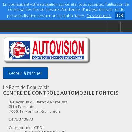
En poursuivant votre navigation sur ce site, vous acceptez l'utilisation de
cookies à des fins de mesure d'audience, d'analyse du trafic, et de
OK
personnalisation des annonces publicitaires.
En savoir plus.
Accueil
Aide
Mentions légales
Retour à l'accueil
Le Pont-de-Beauvoisin
CENTRE DE CONTRÔLE AUTOMOBILE PONTOIS
390 avenue du Baron de Crousaz
ZI La Baronnie
73330
Le Pont-de-Beauvoisin
04 76 37 38 73
Coordonnées GPS :