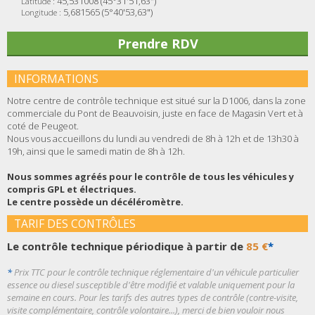
45,531008 (45°31'51,63")
Latitude :
5,681565 (5°40'53,63")
Longitude :
Prendre RDV
INFORMATIONS
Notre centre de contrôle technique est situé sur la D1006, dans la zone
commerciale du Pont de Beauvoisin, juste en face de Magasin Vert et à
coté de Peugeot.
Nous vous accueillons du lundi au vendredi de 8h à 12h et de 13h30 à
19h, ainsi que le samedi matin de 8h à 12h.
Nous sommes agréés pour le contrôle de tous les véhicules y
compris GPL et électriques.
Le centre possède un décéléromètre.
TARIF DES CONTRÔLES
Le contrôle technique périodique à partir de
85 €
*
*
Prix TTC pour le contrôle technique réglementaire d'un véhicule particulier
essence ou diesel susceptible d'être modifié et valable uniquement pour la
semaine en cours. Pour les tarifs des autres types de contrôle (contre-visite,
visite complémentaire, contrôle volontaire...), merci de bien vouloir nous