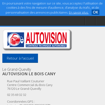
En poursuivant votre navigation sur ce site, vous acceptez l'utilisation de
cookies à des fins de mesure d'audience, d'analyse du trafic, et de
OK
personnalisation des annonces publicitaires.
En savoir plus.
Accueil
Aide
Mentions légales
Retour à l'accueil
Le Grand-Quevilly
AUTOVISION LE BOIS CANY
Rue Paul Vaillant Couturier
Centre Commercial du Bois Cany
76120
Le Grand-Quevilly
02 35 69 32 32
Coordonnées GPS :