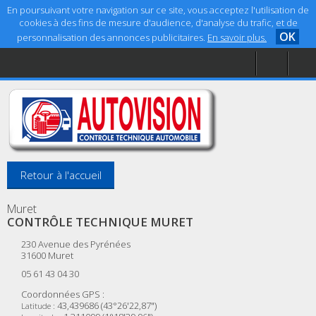
En poursuivant votre navigation sur ce site, vous acceptez l'utilisation de
cookies à des fins de mesure d'audience, d'analyse du trafic, et de
OK
personnalisation des annonces publicitaires.
En savoir plus.
Accueil
Aide
Mentions légales
Retour à l'accueil
Muret
CONTRÔLE TECHNIQUE MURET
230 Avenue des Pyrénées
31600
Muret
05 61 43 04 30
Coordonnées GPS :
43,439686 (43°26'22,87")
Latitude :