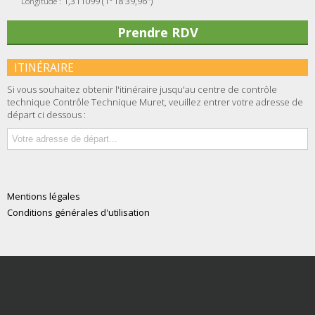
1,311099 (1°18'39,96")
Longitude :
Prendre RDV
ITINÉRAIRE
Si vous souhaitez obtenir l'itinéraire jusqu'au centre de contrôle
technique Contrôle Technique Muret, veuillez entrer votre adresse de
départ ci dessous :
Mentions légales
Conditions générales d'utilisation