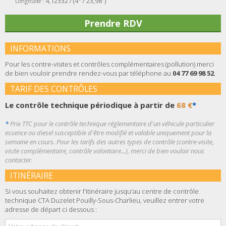
4,123327 (4°7'23,98")
Longitude :
Prendre RDV
INFORMATIONS
Pour les contre-visites et contrôles complémentaires (pollution) merci
de bien vouloir prendre rendez-vous par téléphone au
04 77 69 98 52
.
TARIF DES CONTRÔLES
Le contrôle technique périodique à partir de
68 €
*
*
Prix TTC pour le contrôle technique réglementaire d'un véhicule particulier
essence ou diesel susceptible d'être modifié et valable uniquement pour la
semaine en cours. Pour les tarifs des autres types de contrôle (contre-visite,
visite complémentaire, contrôle volontaire...), merci de bien vouloir nous
contacter.
ITINÉRAIRE
Si vous souhaitez obtenir l'itinéraire jusqu'au centre de contrôle
technique CTA Duzelet Pouilly-Sous-Charlieu, veuillez entrer votre
adresse de départ ci dessous :