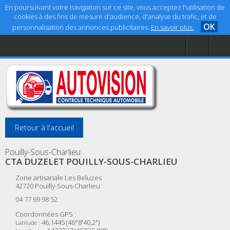
En poursuivant votre navigation sur ce site, vous acceptez l'utilisation de
cookies à des fins de mesure d'audience, d'analyse du trafic, et de
OK
personnalisation des annonces publicitaires.
En savoir plus.
Accueil
Aide
Mentions légales
Retour à l'accueil
Pouilly-Sous-Charlieu
CTA DUZELET POUILLY-SOUS-CHARLIEU
Zone artisanale Les Beluzes
42720
Pouilly-Sous-Charlieu
04 77 69 98 52
Coordonnées GPS :
46,1445 (46°8'40,2")
Latitude :