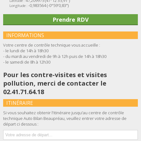
47,209975 (47°12'35,91")
Latitude :
-0,983564 (-0°59'0,83")
Longitude :
Prendre RDV
INFORMATIONS
Votre centre de contrôle technique vous accueille :
- le lundi de 14h à 18h30
- du mardi au vendredi de 9h à 12h puis de 14h à 18h30
- le samedi de 8h à 12h30
Pour les contre-visites et visites
pollution, merci de contacter le
02.41.71.64.18
ITINÉRAIRE
Si vous souhaitez obtenir l'itinéraire jusqu'au centre de contrôle
technique Auto Bilan Beaupréau, veuillez entrer votre adresse de
départ ci dessous :