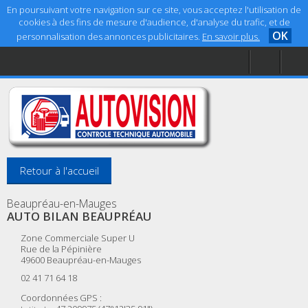
En poursuivant votre navigation sur ce site, vous acceptez l'utilisation de
cookies à des fins de mesure d'audience, d'analyse du trafic, et de
OK
personnalisation des annonces publicitaires.
En savoir plus.
Accueil
Aide
Mentions légales
Retour à l'accueil
Beaupréau-en-Mauges
AUTO BILAN BEAUPRÉAU
Zone Commerciale Super U
Rue de la Pépinière
49600
Beaupréau-en-Mauges
02 41 71 64 18
Coordonnées GPS :