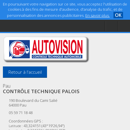
En poursuivant votre navigation sur ce site, vous acceptez l'utilisation de
cookies à des fins de mesure d'audience, d'analyse du trafic, et de
OK
personnalisation des annonces publicitaires.
En savoir plus.
Accueil
Aide
Mentions légales
Retour à l'accueil
Pau
CONTRÔLE TECHNIQUE PALOIS
190 Boulevard du Cami Salié
64000
Pau
05 59 71 18 48
Coordonnées GPS :
43,324151 (43°19'26,94")
Latitude :