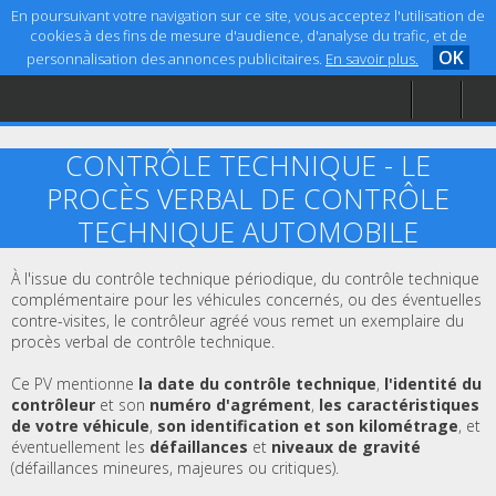
En poursuivant votre navigation sur ce site, vous acceptez l'utilisation de
cookies à des fins de mesure d'audience, d'analyse du trafic, et de
OK
personnalisation des annonces publicitaires.
En savoir plus.
Accueil
Aide
CONTRÔLE TECHNIQUE - LE
Mentions légales
PROCÈS VERBAL DE CONTRÔLE
TECHNIQUE AUTOMOBILE
À l'issue du contrôle technique périodique, du contrôle technique
complémentaire pour les véhicules concernés, ou des éventuelles
contre-visites, le contrôleur agréé vous remet un exemplaire du
procès verbal de contrôle technique.
Ce PV mentionne
la date du contrôle technique
,
l'identité du
contrôleur
et son
numéro d'agrément
,
les caractéristiques
de votre véhicule
,
son identification et son kilométrage
, et
éventuellement les
défaillances
et
niveaux de gravité
(défaillances mineures, majeures ou critiques).