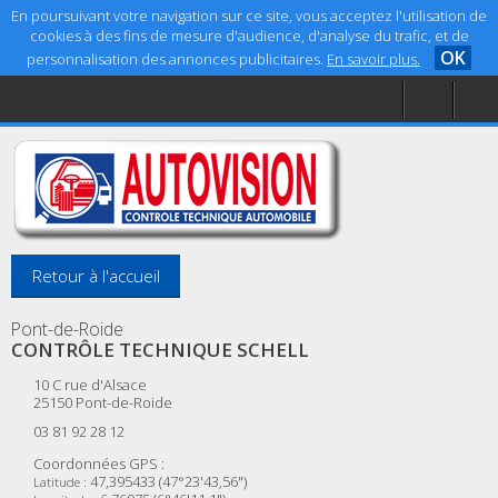
En poursuivant votre navigation sur ce site, vous acceptez l'utilisation de
cookies à des fins de mesure d'audience, d'analyse du trafic, et de
OK
personnalisation des annonces publicitaires.
En savoir plus.
Accueil
Aide
Mentions légales
Retour à l'accueil
Pont-de-Roide
CONTRÔLE TECHNIQUE SCHELL
10 C rue d'Alsace
25150
Pont-de-Roide
03 81 92 28 12
Coordonnées GPS :
47,395433 (47°23'43,56")
Latitude :