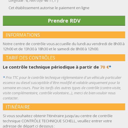
6,76975 (6°46'11,1")
Longitude :
Cet établissement autorise le paiement en ligne
Prendre RDV
INFORMATIONS
Notre centre de contrôle vous accueille du lundi au vendredi de 8h00 à
12h00 et de 13h30 à 18h30 et le samedi de 8h00 à 12h00.
TARIF DES CONTRÔLES
Le contrôle technique périodique à partir de
70 €
*
*
Prix TTC pour le contrôle technique réglementaire d'un véhicule particulier
essence ou diesel susceptible d'être modifié et valable uniquement pour la
semaine en cours. Pour les tarifs des autres types de contrôle (contre-visite,
visite complémentaire, contrôle volontaire...), merci de bien vouloir nous
contacter.
ITINÉRAIRE
Si vous souhaitez obtenir l'itinéraire jusqu'au centre de contrôle
technique CONTRÔLE TECHNIQUE SCHELL, veuillez entrer votre
adresse de départ ci dessous :