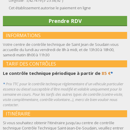
5,427479 (5°25'38,92")
Longitude :
Cet établissement autorise le paiement en ligne
Prendre RDV
INFORMATIONS
Votre centre de contrôle technique de Saint Jean de Soudain vous
accueille du lundi au vendredi de 8h à midi, et de 13h30 à 18h00,
samedi matin 8h00 à 11h30
TARIF DES CONTRÔLES
Le contrôle technique périodique à partir de
85 €
*
*
Prix TTC pour le contrôle technique réglementaire d'un véhicule particulier
essence ou diesel susceptible d'être modifié et valable uniquement pour la
semaine en cours. Pour les tarifs des autres types de contrôle (contre-visite,
visite complémentaire, contrôle volontaire...), merci de bien vouloir nous
contacter.
ITINÉRAIRE
Si vous souhaitez obtenir l'itinéraire jusqu'au centre de contrôle
technique Contrôle Technique Saint-Jean-De-Soudain, veuillez entrer