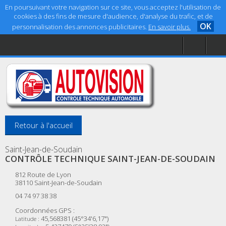
En poursuivant votre navigation sur ce site, vous acceptez l'utilisation de
cookies à des fins de mesure d'audience, d'analyse du trafic, et de
OK
personnalisation des annonces publicitaires.
En savoir plus.
Accueil
Aide
Mentions légales
Retour à l'accueil
Saint-Jean-de-Soudain
CONTRÔLE TECHNIQUE SAINT-JEAN-DE-SOUDAIN
812 Route de Lyon
38110
Saint-Jean-de-Soudain
04 74 97 38 38
Coordonnées GPS :
45,568381 (45°34'6,17")
Latitude :