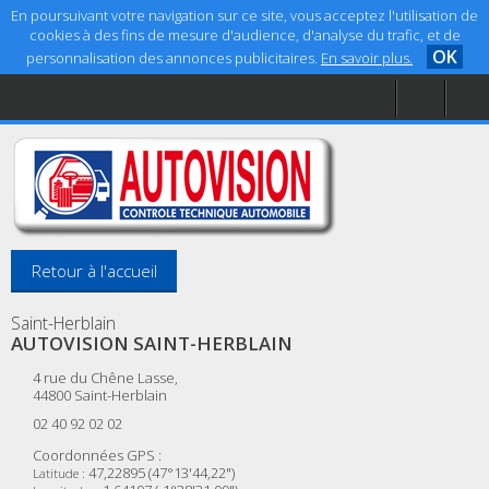
En poursuivant votre navigation sur ce site, vous acceptez l'utilisation de
cookies à des fins de mesure d'audience, d'analyse du trafic, et de
OK
personnalisation des annonces publicitaires.
En savoir plus.
Accueil
Aide
Mentions légales
Retour à l'accueil
Saint-Herblain
AUTOVISION SAINT-HERBLAIN
4 rue du Chêne Lasse,
44800
Saint-Herblain
02 40 92 02 02
Coordonnées GPS :
47,22895 (47°13'44,22")
Latitude :