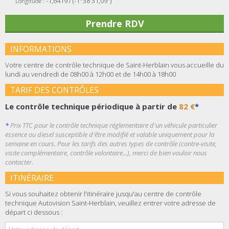
-1,64197 (-1°38'31,09")
Longitude :
Prendre RDV
INFORMATIONS
Votre centre de contrôle technique de Saint-Herblain vous accueille du
lundi au vendredi de 08h00 à 12h00 et de 14h00 à 18h00
TARIF DES CONTRÔLES
Le contrôle technique périodique à partir de
82 €
*
*
Prix TTC pour le contrôle technique réglementaire d'un véhicule particulier
essence ou diesel susceptible d'être modifié et valable uniquement pour la
semaine en cours. Pour les tarifs des autres types de contrôle (contre-visite,
visite complémentaire, contrôle volontaire...), merci de bien vouloir nous
contacter.
ITINÉRAIRE
Si vous souhaitez obtenir l'itinéraire jusqu'au centre de contrôle
technique Autovision Saint-Herblain, veuillez entrer votre adresse de
départ ci dessous :